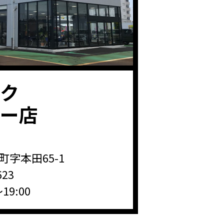
ク
ター店
字本田65-1
623
19:00